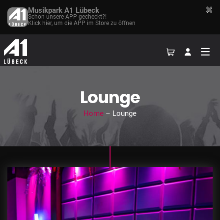
Musikpark A1 Lübeck
Schon unsere APP gecheckt?!
Klick hier, um die APP im Store zu öffnen
Lounge
Home
– Lounge