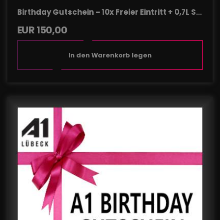
Birthday Gutschein – 10x Freier Eintritt + 0,7L Sp
irituose deiner Wahl
EUR
150,00
In den Warenkorb legen