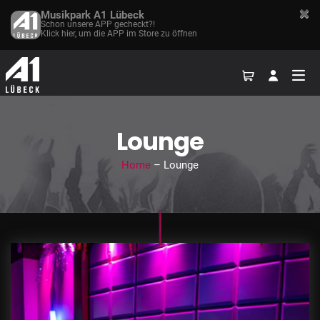
Musikpark A1 Lübeck
Schon unsere APP gecheckt?!
Klick hier, um die APP im Store zu öffnen
Lounge
Home
– Lounge