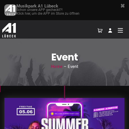
Musikpark A1 Lübeck
Schon unsere APP gecheckt?!
Klick hier, um die APP im Store zu öffnen
Event
Home
– Event