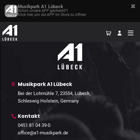
Musikpark A1 Lübeck
Schon unsere APP gecheckt?!
Klick hier, um die APP im Store zu öffnen
Home
Events
Galerien
Kontakt
Anfahrt
Musikpark A1 Lübeck
Bei der Lohmühle 7, 23554, Lübeck,
Schleswig Holstein, Germany
Kontakt
0451 81 04 39-0
office@a1-musikpark.de