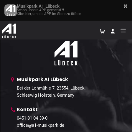
Musikpark A1 Lübeck
Schon unsere APP gecheckt?!
Klick hier, um die APP im Store zu öffnen
Home
Events
Galerien
Kontakt
Anfahrt
Musikpark A1 Lübeck
Bei der Lohmühle 7, 23554, Lübeck,
Schleswig Holstein, Germany
Kontakt
0451 81 04 39-0
office@a1-musikpark.de