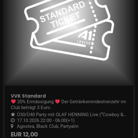
VVK Standard
20% Ermässigung
Der Getränkemindestverzehr im
Club beträgt 3 Euro.
Ü30/Ü40 Party mit OLAF HENNING Live (“Cowboy & I
ndianer”)
17.10.2026 22:00 - 06:00(+1)
Agostea, Black Club, Partyalm
EUR 12,00