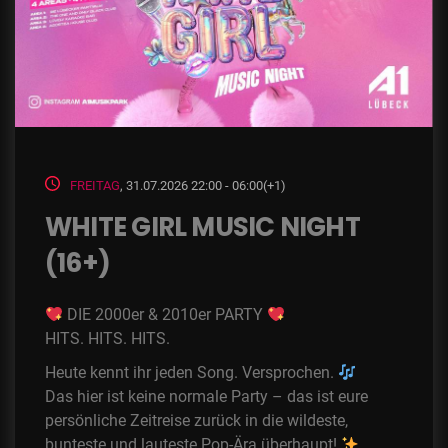
FREITAG
, 31.07.2026 22:00 - 06:00(+1)
WHITE GIRL MUSIC NIGHT
(16+)
DIE 2000er & 2010er PARTY
HITS. HITS. HITS.
Heute kennt ihr jeden Song. Versprochen.
Das hier ist keine normale Party – das ist eure
persönliche Zeitreise zurück in die wildeste,
bunteste und lauteste Pop-Ära überhaupt!