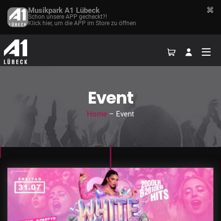
Musikpark A1 Lübeck
Schon unsere APP gecheckt?!
Klick hier, um die APP im Store zu öffnen
Event
Home
– Event